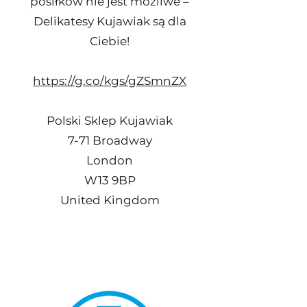
posiłków nie jest możliwe –
Delikatesy Kujawiak są dla
Ciebie!
https://g.co/kgs/gZSmnZX
Polski Sklep Kujawiak
7-71 Broadway
London
W13 9BP
United Kingdom