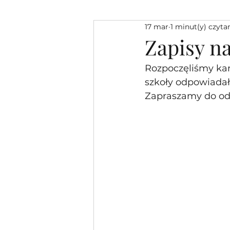
17 mar
1 minut(y) czyta
Zapisy na
Rozpoczęliśmy kam
szkoły odpowiadała
‎Zapraszamy do odw