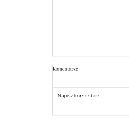
Komentarze
Napisz komentarz...
Promujemy polską edukację
w sercu Londynu!🇵🇱🇵🇱
🇵🇱