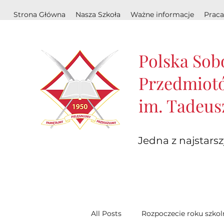
Strona Główna
Nasza Szkoła
Ważne informacje
Praca
Polska Sob
Przedmiotó
im. Tadeus
Jedna z najstarsz
All Posts
Rozpoczecie roku szko