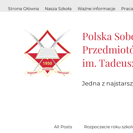
Strona Główna
Nasza Szkoła
Ważne informacje
Praca
Polska Sob
Przedmiotó
im. Tadeus
Jedna z najstarsz
All Posts
Rozpoczecie roku szko