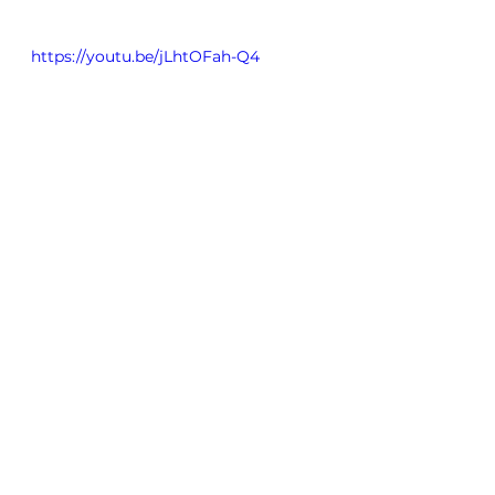
https://youtu.be/jLhtOFah-Q4
Zobacz wszystkie
Ostatnie posty