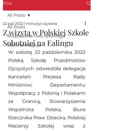
Post
All Posts
22 paź 2022
1 minut(y) czytania
All Posts
Z wizytą w Polskiej Szkole
Rozpoczecie roku szkolnego
Sobotniej na Ealingu
Szkolne tradycje
W sobotę 22 października 2022 
Polską Szkołę Przedmiotów 
Ojczystych odwiedziła delegacja 
Kancelarii Prezesa Rady 
Ministrow; Departamentu 
Współpracy z Polonią i Polakami 
za Granicą, Stowarzyszenia 
Wspólnota Polska, Biura 
Rzecznika Praw Dziecka, Polskiej 
Macierzy Szkolej wraz z 