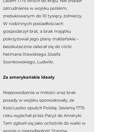
Latem 1775 wrócił do kraju. Nie znalazł
zatrudnienia w wojsku polskim,
zredukowanym do 10 tysięcy żołnierzy.
W rodzinnych posiadłościach
gospodarzył brat, a brak majątku
pokrzyżował jego plany małżeńskie –
bezskutecznie zalecał się do córki
hetmana litewskiego Józefa
Sosnkowskiego, Ludwiki.
Za amerykańskie ideały
Niepowodzenie w miłości oraz brak
posady w wojsku spowodowały, że
Kościuszko opuścił Polskę. Jesienią 1775
roku wyjechał przez Paryż do Ameryki.
Tam zgłosił się jako ochotnik do walki w
wojnie o niepodległość Stanów