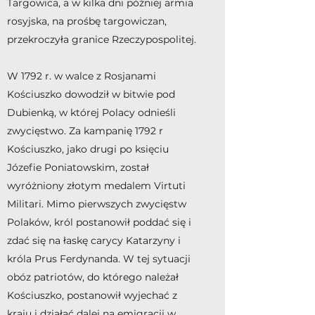
Targowica, a w kilka dni później armia
rosyjska, na prośbę targowiczan,
przekroczyła granice Rzeczypospolitej.
W 1792 r. w walce z Rosjanami
Kościuszko dowodził w bitwie pod
Dubienką, w której Polacy odnieśli
zwycięstwo. Za kampanię 1792 r
Kościuszko, jako drugi po księciu
Józefie Poniatowskim, został
wyróżniony złotym medalem Virtuti
Militari. Mimo pierwszych zwycięstw
Polaków, król postanowił poddać się i
zdać się na łaskę carycy Katarzyny i
króla Prus Ferdynanda. W tej sytuacji
obóz patriotów, do którego należał
Kościuszko, postanowił wyjechać z
kraju i działać dalej na emigracji w