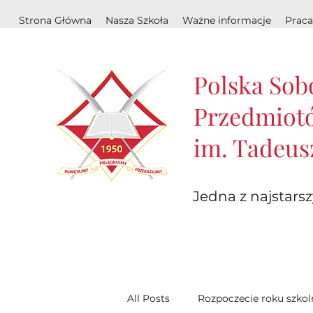
Strona Główna
Nasza Szkoła
Ważne informacje
Praca
Polska Sob
Przedmiotó
im. Tadeus
Jedna z najstarsz
All Posts
Rozpoczecie roku szko