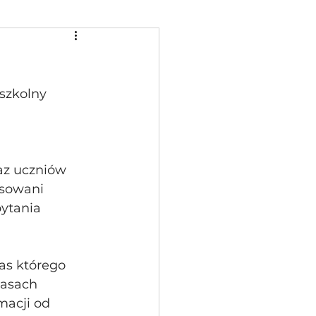
szkolny 
az uczniów 
esowani 
ytania 
as którego 
lasach 
acji od  