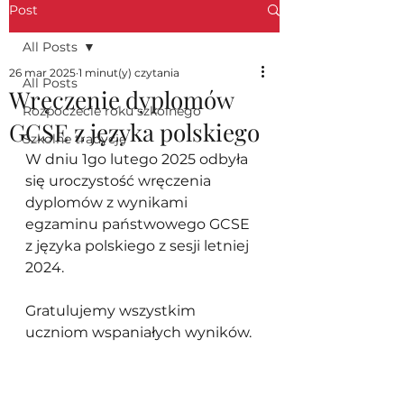
Post
All Posts
26 mar 2025
1 minut(y) czytania
All Posts
Wręczenie dyplomów
Rozpoczecie roku szkolnego
GCSE z języka polskiego
Szkolne tradycje
W dniu 1go lutego 2025 odby
ł
a 
si
ę
 uroczysto
ś
ć wr
ę
cz
e
nia 
dyplomów z wynikami 
egzaminu państwowego GCSE 
z j
ę
zyka polskiego z sesji letniej 
2024.
Gratulujemy wszystkim 
uczniom wspania
ł
ych wyników.