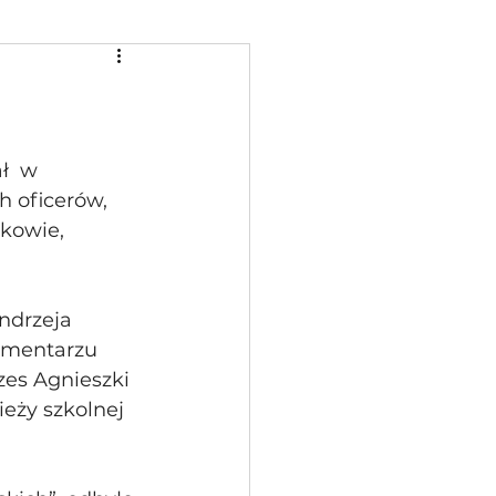
ł  w 
h oficerów, 
kowie, 
ndrzeja 
cmentarzu 
zes Agnieszki 
eży szkolnej  