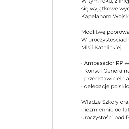
W tym roku, z ini
się wyjątkowe wyd
Kapelanom Wojska 
Modlitwę poprowad
W uroczystościach 
Misji Katolickiej
• Ambasador RP w W
• Konsul Generaln
• przedstawiciele
• delegacje polski
Władze Szkoły ora
niezmiennie od la
uroczystości pod