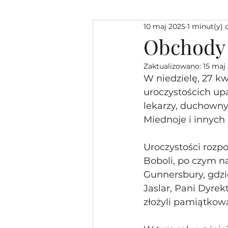
10 maj 2025
1 minut(y) 
Obchody 
Zaktualizowano:
15 maj
W niedzielę, 27 kwi
uroczystościch upa
lekarzy, duchown
Miednoje i innych
Uroczystości rozpo
Boboli, po czym n
Gunnersbury, gdzie
Jaslar, Pani Dyrek
złożyli pamiątkow