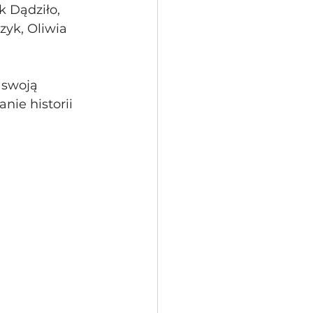
 Dądziło, 
zyk, Oliwia 
 swoją 
nie historii 