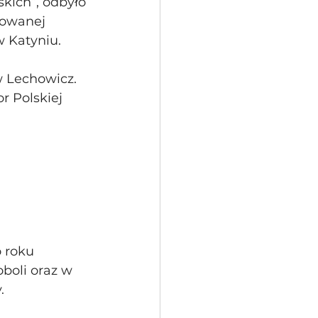
kich”, odbyło 
kowanej 
 Katyniu.
 Lechowicz. 
r Polskiej 
 roku 
boli oraz w 
.