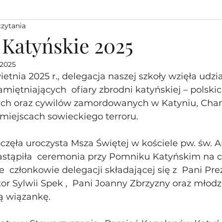
czytania
Katyńskie 2025
 2025
etnia 2025 r., delegacja naszej szkoły wzięła udzia
miętniających  ofiary zbrodni katyńskiej – polskic
ych oraz cywilów zamordowanych w Katyniu, Char
 miejscach sowieckiego terroru.
częła uroczysta Msza Świętej w kościele pw. św. A
astąpiła  ceremonia przy Pomniku Katyńskim na 
  członkowie delegacji składającej się z  Pani Pre
tor Sylwii Spek ,  Pani Joanny Zbrzyzny oraz młodzi
ą wiązankę.