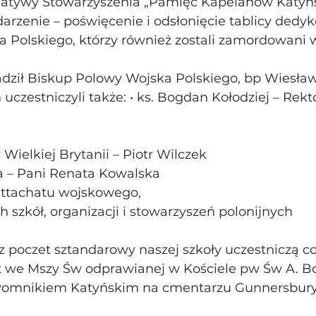
cjatywy Stowarzyszenia „Pamięć Kapelanów Katyńs
arzenie – poświęcenie i odsłonięcie tablicy dedy
Polskiego, którzy również zostali zamordowani w
ził Biskup Polowy Wojska Polskiego, bp Wiesław
uczestniczyli także: • ks. Bogdan Kołodziej – Rekto
ielkiej Brytanii – Piotr Wilczek
a – Pani Renata Kowalska
 attachatu wojskowego,
ch szkół, organizacji i stowarzyszeń polonijnych
z poczet sztandarowy naszej szkoły uczestniczą co
t we Mszy Św odprawianej w Kościele pw Św A. Bo
 Pomnikiem Katyńskim na cmentarzu Gunnersbury