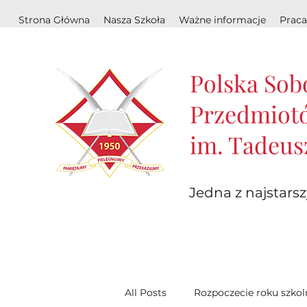
Strona Główna
Nasza Szkoła
Ważne informacje
Praca
Polska Sob
Przedmiotó
im. Tadeus
Jedna z najstarsz
All Posts
Rozpoczecie roku szko